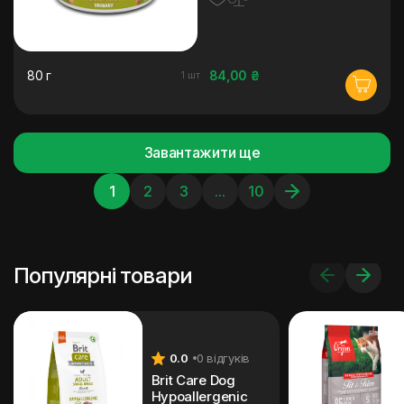
80 г
84,00 ₴
1 шт
Завантажити ще
1
2
3
...
10
Популярні товари
0.0
0 відгуків
Brit Care Dog
Hypoallergenic