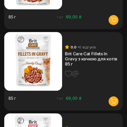
85 г
69,00 ₴
1 шт
0.0
0 відгуків
Brit Care Cat Fillets In
Gravy з качкою для котів
85 г
85 г
69,00 ₴
1 шт