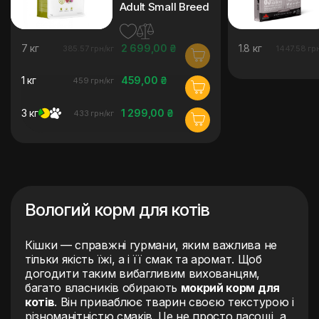
Adult Small Breed
7 кг
2 699,00 ₴
1.8 кг
385.57 грн/кг
1447.58 гр
1 кг
459,00 ₴
459 грн/кг
3 кг
1 299,00 ₴
433 грн/кг
Вологий корм для котів
Кішки — справжні гурмани, яким важлива не
тільки якість їжі, а і її смак та аромат. Щоб
догодити таким вибагливим вихованцям,
багато власників обирають
мокрий корм для
котів
. Він приваблює тварин своєю текстурою і
різноманітністю смаків. Це не просто ласощі, а