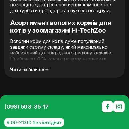
повноцінне джерело поживних компонентів
для турботи про здоров'я пухнастого друга.
Асортимент вологих кормів для
котів у зоомагазині Hi-TechZoo
Вологий корм для котів дуже популярний
завдяки своєму складу, який максимально
наближений до природного раціону хижаків.
Приблизно 70% такого раціону становить
вода, що допомагає підтримувати гідратацію
Читати більше
вихованця. Основними інгредієнтами котячих
консервів є якісне м'ясо або риба, доповнені
овочами, фруктами, травами та злаками.
Залежно від категорії корму частка м'ясних
компонентів може становити від 35% до 75%.
Крім того, раціони містять мікроелементи та
вітаміни, які часто додають у підливу.
(098) 593-35-17
В інтернет-магазині Hi-TechZoo представлений
великий вибір
мокрих кормів для котів
від
9:00-21:00 без вихідних
таких відомих брендів: