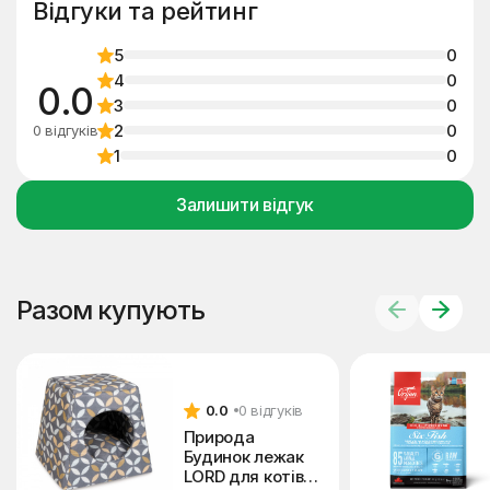
Відгуки та рейтинг
5
0
4
0
0.0
3
0
2
0
0 відгуків
1
0
Залишити відгук
Разом купують
0.0
0 відгуків
Природа
Будинок лежак
LORD для котів