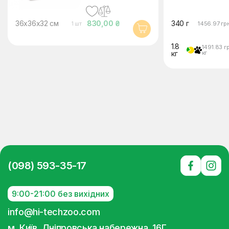
та собак
36х36х32 см
36х36х32 см
830,00 ₴
340 г
1 шт
1456.97 гр
1.8
1491.83 г
кг
кг
(098) 593-35-17
9:00-21:00 без вихідних
info@hi-techzoo.com
м. Київ, Дніпровська набережна, 16Г