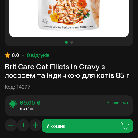
0.0
0 відгуків
Brit Care Cat Fillets In Gravy з
лососем та індичкою для котів 85 г
Код: 14277
69,00 ₴
В наявності
85 г
1 шт
У кошик