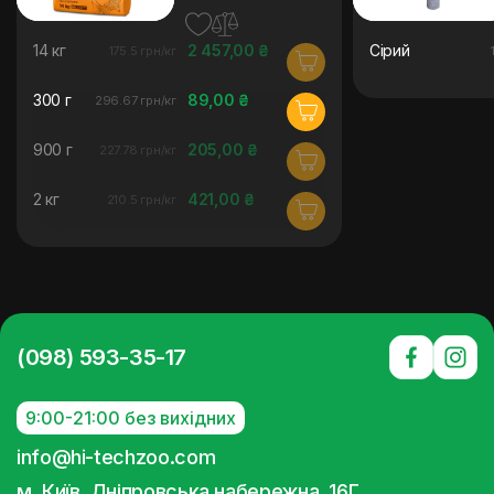
14 кг
2 457,00 ₴
Сірий
175.5 грн/кг
300 г
89,00 ₴
296.67 грн/кг
900 г
205,00 ₴
227.78 грн/кг
2 кг
421,00 ₴
210.5 грн/кг
(098) 593-35-17
9:00-21:00 без вихідних
info@hi-techzoo.com
м. Київ, Дніпровська набережна, 16Г