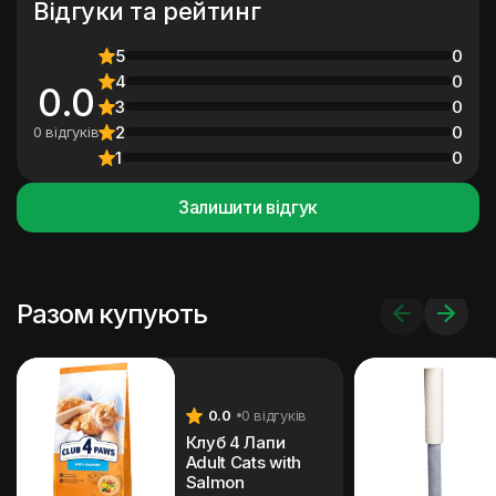
Відгуки та рейтинг
5
0
4
0
0.0
3
0
2
0
0 відгуків
1
0
Залишити відгук
Разом купують
0.0
0 відгуків
Клуб 4 Лапи
Adult Cats with
Salmon