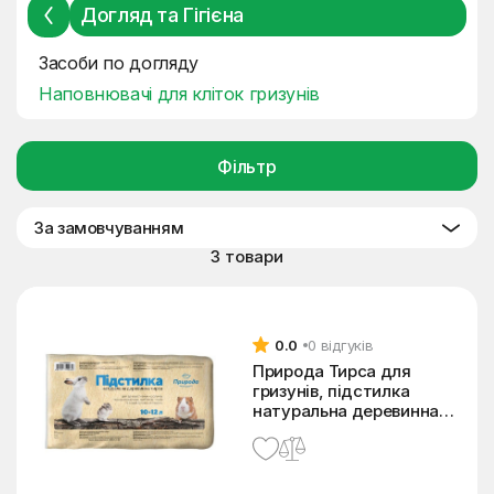
Догляд та Гігієна
Засоби по догляду
Наповнювачі для кліток гризунів
Фільтр
За замовчуванням
3 товари
0.0
0 відгуків
Природа Тирса для
гризунів, підстилка
натуральна деревинна
900 г