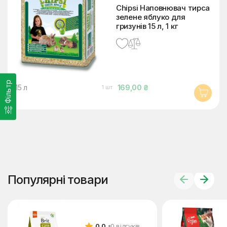
Chipsi Наповнювач тирса
зелене яблуко для
гризунів 15 л, 1 кг
Фільтр
15 л
169,00 ₴
1 шт
Популярні товари
0.0
0 відгуків