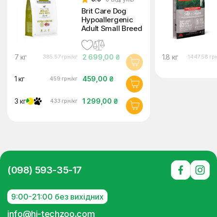
Brit Care Dog
Hypoallergenic
Adult Small Breed
7 кг
2 699,00 ₴
1.8 кг
385.57 грн/кг
1447.58 гр
1 кг
459,00 ₴
459 грн/кг
3 кг
1 299,00 ₴
433 грн/кг
(098) 593-35-17
9:00-21:00 без вихідних
info@hi-techzoo.com