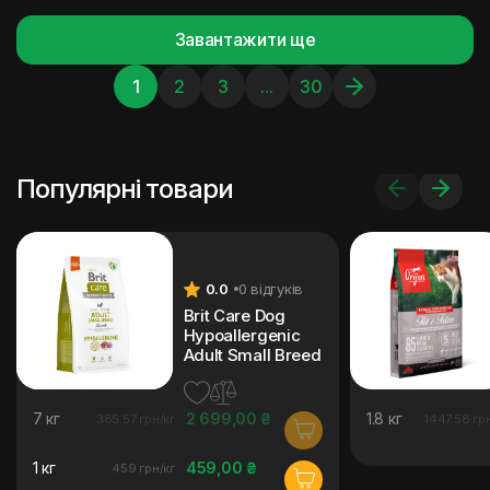
Завантажити ще
1
2
3
...
30
Популярні товари
0.0
0 відгуків
Brit Care Dog
Hypoallergenic
Adult Small Breed
7 кг
2 699,00 ₴
1.8 кг
385.57 грн/кг
1447.58 гр
1 кг
459,00 ₴
459 грн/кг