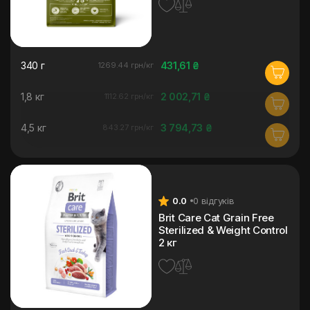
340 г
431,61 ₴
1269.44 грн/кг
1,8 кг
2 002,71 ₴
1112.62 грн/кг
4,5 кг
3 794,73 ₴
843.27 грн/кг
0.0
0 відгуків
Brit Care Cat Grain Free
Sterilized & Weight Control
2 кг