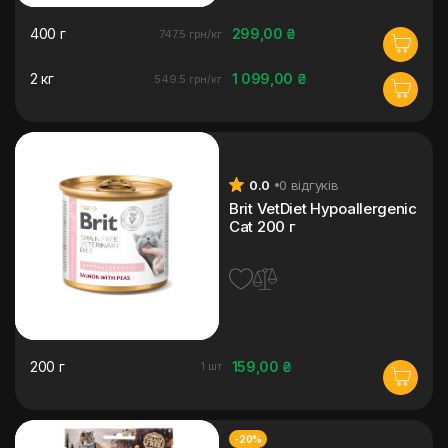
400 г
299,00 ₴
747.5 грн/кг
2 кг
1 099,00 ₴
549.5 грн/кг
0.0
0 відгуків
Brit VetDiet Hypoallergenic
Cat 200 г
200 г
159,00 ₴
1 шт
-20%