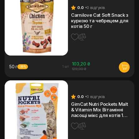
0.0
0 відгуків
Carnilove Cat Soft Snack з
куркою та чебрецем для
котів 50 г
103,20 ₴
50 г
1 шт
-20%
129,00 ₴
0.0
0 відгуків
GimCat Nutri Pockets Malt
& Vitamin Mix Вітамінні
ласощі мікс для котів 150
г