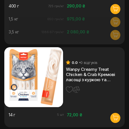
400 г
290,00 ₴
725 грн/кг
1,5 кг
975,00 ₴
650 грн/кг
3,5 кг
2 080,00 ₴
1386.67 грн/кг
0.0
0 відгуків
Wanpy Creamy Treat
Chicken & Crab Кремові
ласощі з куркою та
крабом для котів
14 г
72,00 ₴
5 шт