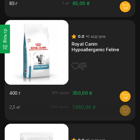
85 г
65,00 ₴
1 шт
Фільтр
0.0
0 відгуків
Royal Canin
Hypoallergenic Feline
400 г
350,00 ₴
875 грн/кг
2,5 кг
1 950,00 ₴
1300 грн/кг