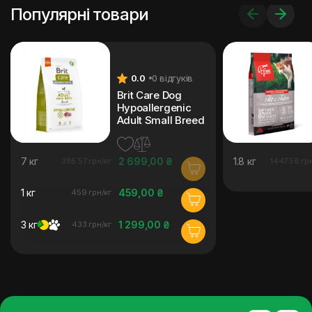
Популярні товари
0.0
0 відгуків
Brit Care Dog
Hypoallergenic
Adult Small Breed
7 кг
2 699,00 ₴
1.8 кг
385.57 грн/кг
1447.58 гр
1 кг
459,00 ₴
459 грн/кг
3 кг
1 299,00 ₴
433 грн/кг