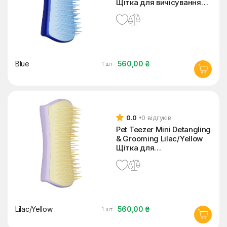
Щітка для вичісування
собак
Blue
560,00 ₴
1 шт
0.0
0 відгуків
Pet Teezer Mini Detangling
& Grooming Lilac/Yellow
Щітка для
розплутування шерсті
собак
Lilac/Yellow
560,00 ₴
1 шт