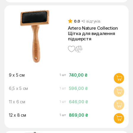
0.0
0 відгуків
Artero Nature Collection
Щітка для видалення
підшерстя
9 x 5 см
740,00 ₴
1 шт
6,5 x 5 см
596,00 ₴
1 шт
11 x 6 см
646,00 ₴
1 шт
12 x 8 см
869,00 ₴
1 шт