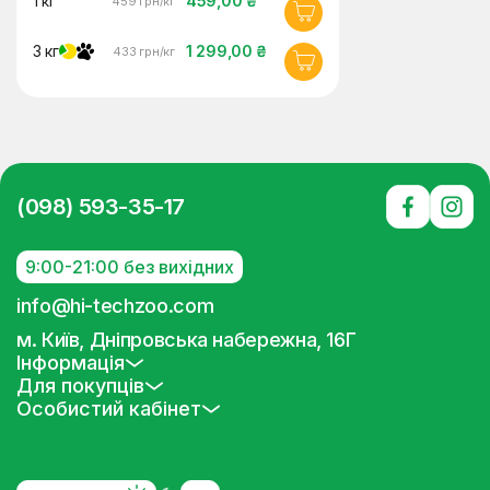
1 кг
459,00 ₴
459 грн/кг
3 кг
1 299,00 ₴
433 грн/кг
(098) 593-35-17
9:00-21:00 без вихідних
info@hi-techzoo.com
м. Київ, Дніпровська набережна, 16Г
Інформація
Для покупців
Особистий кабінет