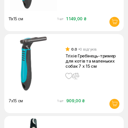
11х15 см
1 149,00 ₴
1 шт
0.0
0 відгуків
Trixie Гребінець-тример
для котів та маленьких
собак 7 x 15 см
7х15 см
909,00 ₴
1 шт