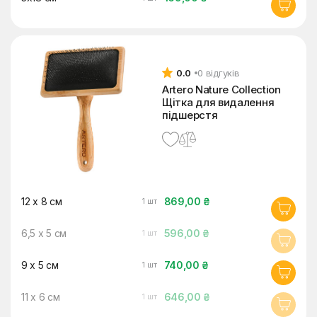
0.0
0 відгуків
Artero Nature Collection
Щітка для видалення
підшерстя
12 x 8 см
869,00 ₴
1 шт
6,5 x 5 см
596,00 ₴
1 шт
9 x 5 см
740,00 ₴
1 шт
11 x 6 см
646,00 ₴
1 шт