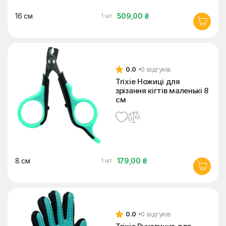
16 см
509,00 ₴
1 шт
0.0
0 відгуків
Trixie Ножиці для
зрізання кігтів маленькі 8
см
8 см
179,00 ₴
1 шт
0.0
0 відгуків