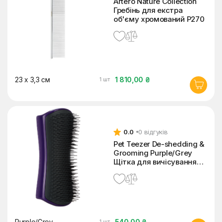
Artero Nature Collection
Гребінь для екстра
об'єму хромований P270
23 x 3,3 см
1 810,00 ₴
1 шт
0.0
0 відгуків
Pet Teezer De-shedding &
Grooming Purple/Grey
Щітка для вичісування
собак
Purple/Grey
540,00 ₴
1 шт