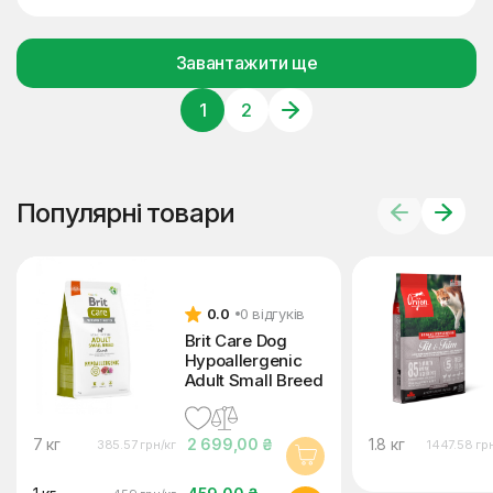
Завантажити ще
1
2
Популярні товари
0.0
0 відгуків
Brit Care Dog
Hypoallergenic
Adult Small Breed
7 кг
2 699,00 ₴
1.8 кг
385.57 грн/кг
1447.58 гр