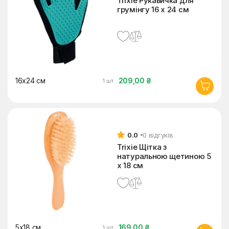
Trixie Рукавичка для
грумінгу 16 x 24 см
16х24 см
209,00 ₴
1 шт
0.0
0 відгуків
Trixie Щітка з
натуральною щетиною 5
x 18 см
5х18 см
169,00 ₴
1 шт