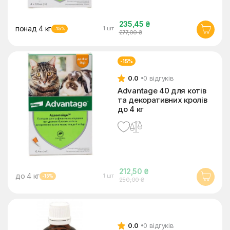
235,45 ₴
понад 4 кг
1 шт
-15%
277,00 ₴
-15%
0.0
0 відгуків
Advantage 40 для котів
та декоративних кролів
до 4 кг
212,50 ₴
до 4 кг
1 шт
-15%
250,00 ₴
0.0
0 відгуків