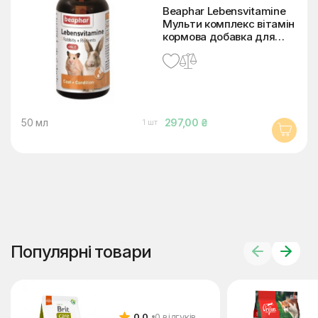
Beaphar Lebensvitamine
Мульти комплекс вітамін
кормова добавка для
гризунів та кролів 50 мл
50 мл
297,00 ₴
1 шт
Популярні товари
0.0
0 відгуків