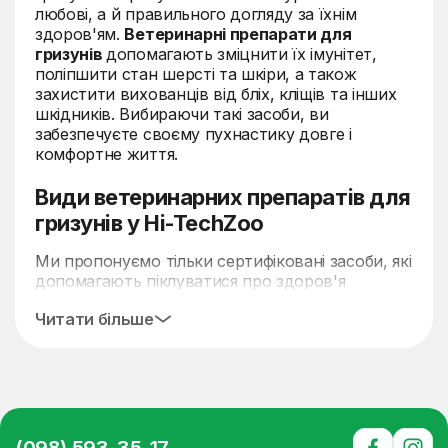
любові, а й правильного догляду за їхнім
здоров'ям.
Ветеринарні препарати для
гризунів
допомагають зміцнити їх імунітет,
поліпшити стан шерсті та шкіри, а також
захистити вихованців від бліх, кліщів та інших
шкідників. Вибираючи такі засоби, ви
забезпечуєте своєму пухнастику довге і
комфортне життя.
Види ветеринарних препаратів для
гризунів у Hi-TechZoo
Ми пропонуємо тільки сертифіковані засоби, які
допомагають піклуватися про здоров'я
пухнастиків і абсолютно безпечні для їхнього
Читати більше
організму. В інтернет-магазині Hi-TechZoo ви
знайдете якісні
ветеринарні препарати для
гризунів
від перевірених брендів, таких як
Beaphar і Elanco. Ці виробники розробляють
продукцію з урахуванням потреб цих тварин.
Протипаразитарні засоби для