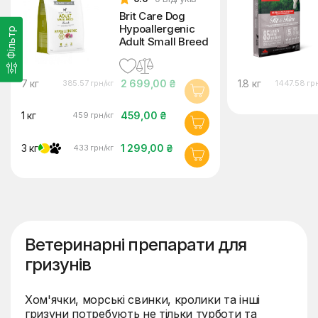
Brit Care Dog
Hypoallergenic
Фільтр
Adult Small Breed
7 кг
2 699,00 ₴
1.8 кг
385.57 грн/кг
1447.58 гр
1 кг
459,00 ₴
459 грн/кг
3 кг
1 299,00 ₴
433 грн/кг
Ветеринарні препарати для
гризунів
Хом'ячки, морські свинки, кролики та інші
гризуни потребують не тільки турботи та