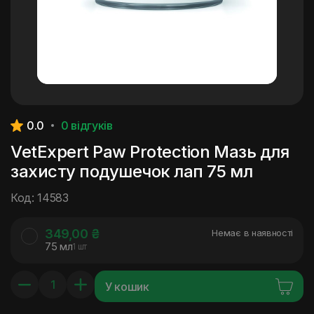
0.0
0 відгуків
VetExpert Paw Protection Мазь для
захисту подушечок лап 75 мл
Код: 14583
349,00 ₴
Немає в наявності
75 мл
1 шт
У кошик