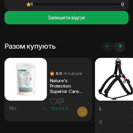
1
0
Залишити відгук
Разом купують
0.0
0 відгуків
Nature's
Protection
Superior Care
Dog Snacks
Rabbit Ears With
Fish 75 г
75 г
153,00 ₴
L
1 шт
S