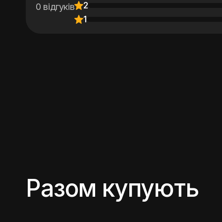
2
0 відгуків
1
Разом купують