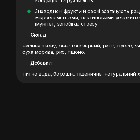
кондицію та рухливість.
Зневоднені фрукти й овочі збагачують раці
мікроелементами, пектиновими речовинам
імунітет, запобігає стресу.
Склад:
насіння льону, овес голозерний, рапс, просо, я
суха морква, рис, пшоно.
Добавки:
питна вода, борошно пшеничне, натуральний 