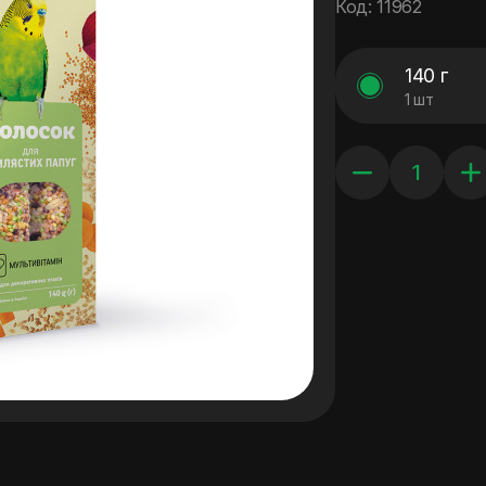
Код: 11962
140 г
1 шт