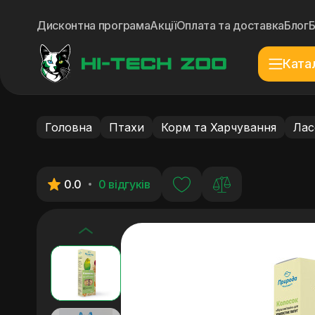
Дисконтна програма
Акції
Оплата та доставка
Блог
Ката
Головна
Птахи
Корм та Харчування
Лас
0.0
0 відгуків