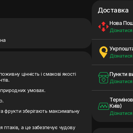
Доставка
Нова По
Дізнатися
їна
Укрпошт
Дізнатися
оживну цінність і смакові якості
Пункти в
нтів.
Дізнатися
в природних умовах.
Термінов
ю.
Київ)
та фрукти зберігають максимальну
Дізнатися
 птахів, а це забезпечує чудову