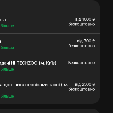
від 1000 ₴
шта
безкоштовно
 більше
від 700 ₴
а
безкоштовно
 більше
Безкоштовно
идачі HI-TECHZOO (м. Київ)
 більше
від 2500 ₴
а доставка сервісами таксі ( м.
безкоштовно
 більше