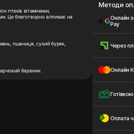
Методи оп
он птахів вітамінами,
и. Це благотворно впливає на
Онлайн з
Pay
чмінь, пшениця, сухий буряк,
Через пл
Онлайн К
харчовий барвник
Готівкою
Оплата 