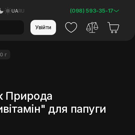
(098) 593-35-17
UA
RU
Увійти
0 г
к Природа
вітамін" для папуги