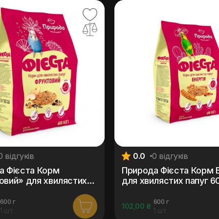
0 відгуків
0.0
0 відгуків
а Фієста Корм
Природа Фієста Корм Е
овий» для хвилястих
для хвилястих папуг 6
00 г
600 г
600 г
102,00 ₴
1 шт
1 шт