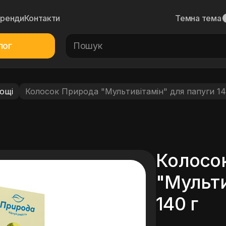
Бренди
Контакти
Темна тема
лог
ощі
Колосок Природа "Мультивітамін" для папуги 14
Колосо
"Мульти
140 г