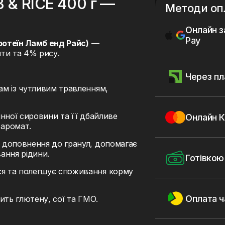
& RICE 400 г —
Методи оп
Онлайн з
Pay
ротеїн Ламб енд Райс)
—
ти та 4% рису.
Через пл
ам із чутливим травленням,
инної сировини та її дбайливе
Онлайн К
 аромат.
 доповнення до гранул, допомагає
ання рідини.
Готівкою
я та полегшує споживання корму
Оплата 
ить глютену, сої та ГМО.