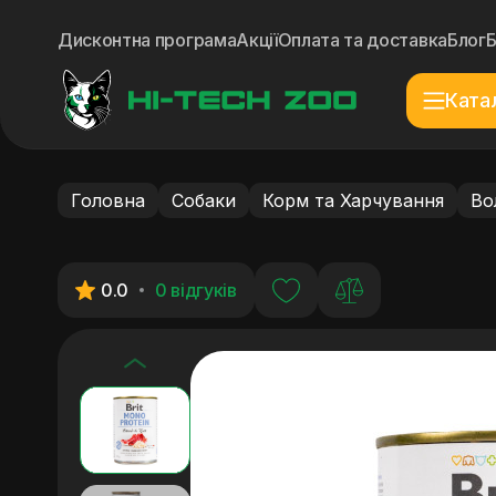
Дисконтна програма
Акції
Оплата та доставка
Блог
Ката
Головна
Собаки
Корм та Харчування
Во
0.0
0 відгуків