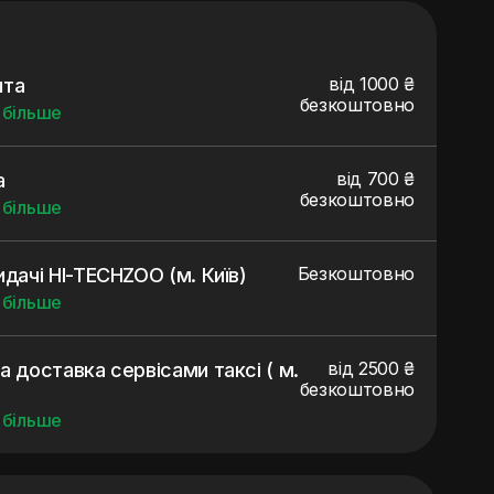
від 1000 ₴
шта
безкоштовно
 більше
від 700 ₴
а
безкоштовно
 більше
Безкоштовно
идачі HI-TECHZOO (м. Київ)
 більше
від 2500 ₴
а доставка сервісами таксі ( м.
безкоштовно
 більше