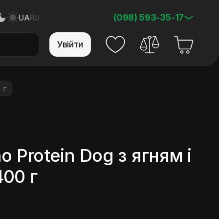
(098) 593-35-17
UA
RU
Увійти
 г
o Protein Dog з ягням і
00 г