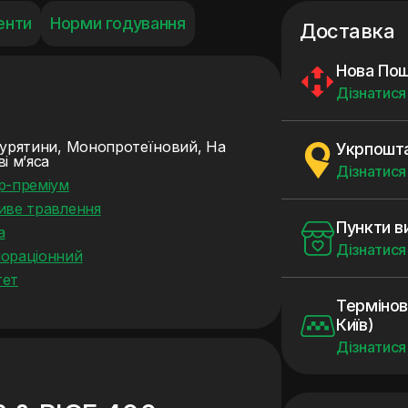
енти
Норми годування
Доставка
Нова По
Дізнатися
курятини, Монопротеїновий, На
Укрпошт
і м’яса
Дізнатися
р-преміум
иве травлення
Пункти в
а
Дізнатися
ораціонний
ет
Термінов
Київ)
Дізнатися