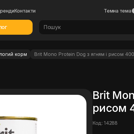
Бренди
Контакти
Темна тема
лог
логий корм
Brit Mono Protein Dog з ягням і рисом 400
Brit Mon
рисом 4
Код: 14288