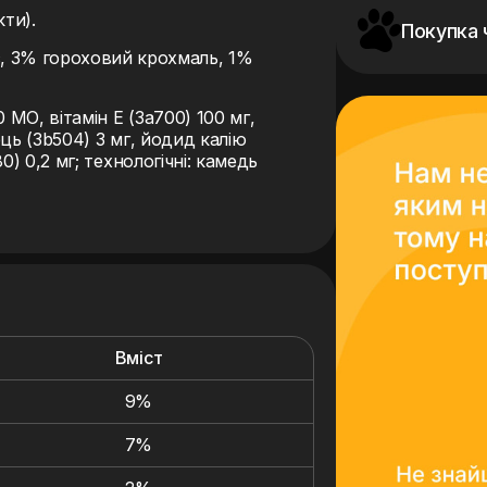
ти).
Покупка 
 3% гороховий крохмаль, 1%
0 МО, вітамін E (3a700) 100 мг,
ець (3b504) 3 мг, йодид калію
80) 0,2 мг; технологічні: камедь
Вміст
9%
7%