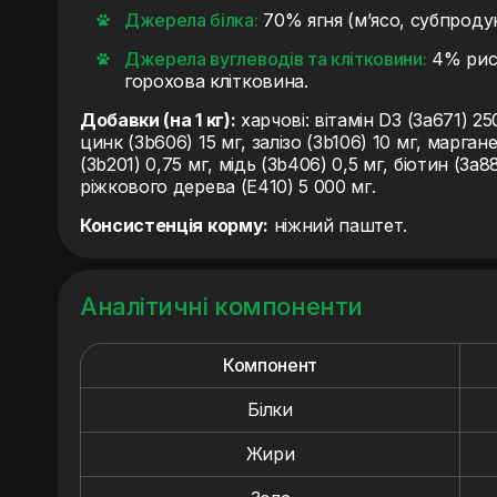
Джерела білка:
70% ягня (м’ясо, субпродук
Джерела вуглеводів та клітковини:
4% рис,
горохова клітковина.
Добавки (на 1 кг):
харчові: вітамін D3 (3a671) 25
цинк (3b606) 15 мг, залізо (3b106) 10 мг, марган
(3b201) 0,75 мг, мідь (3b406) 0,5 мг, біотин (3a8
ріжкового дерева (E410) 5 000 мг.
Консистенція корму:
ніжний паштет.
Аналітичні компоненти
Компонент
Білки
Жири