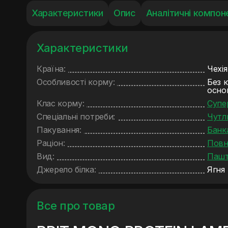
Характеристики
Опис
Аналітичні компон
Характеристики
Країна:
Чехія
Особливості корму:
Без 
основ
Клас корму:
Супе
Спеціальні потреби:
Чутл
Пакування:
Банк
Раціон:
Повн
Вид:
Пашт
Джерело білка:
Ягня
Все про товар