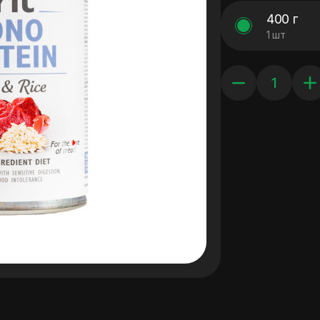
400 г
1 шт