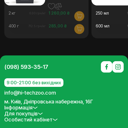
2 кг
1 260,00 ₴
250 мл
630 грн/кг
400 г
285,00 ₴
600 мл
712.5 грн/кг
(098) 593-35-17
9:00-21:00 без вихідних
info@hi-techzoo.com
м. Київ, Дніпровська набережна, 16Г
Інформація
Для покупців
Особистий кабінет