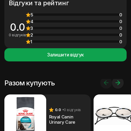
Відгуки та рейтинг
5
0
4
0
0.0
3
0
2
0
0 відгуків
1
0
Залишити відгук
Разом купують
0.0
0 відгуків
Royal Canin
Urinary Care