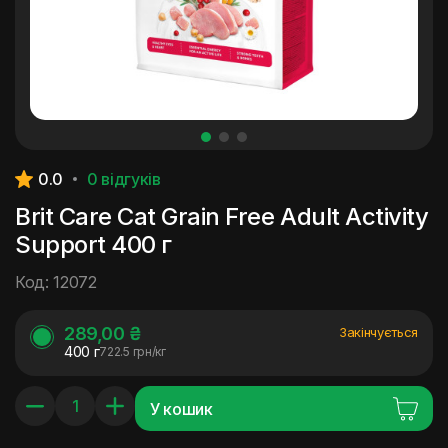
0.0
0 відгуків
Brit Care Cat Grain Free Adult Activity
Support 400 г
Код: 12072
289,00 ₴
Закінчується
400 г
722.5 грн/кг
У кошик