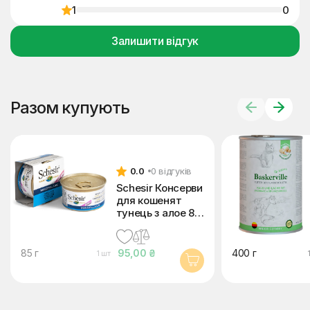
1
0
Залишити відгук
Разом купують
0.0
0 відгуків
Schesir Консерви
для кошенят
тунець з алое 85
г
85 г
95,00 ₴
400 г
1 шт