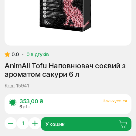
0.0
0 відгуків
AnimAll Tofu Наповнювач соєвий з
ароматом сакури 6 л
Код: 15941
353,00 ₴
Закінчується
6 л
1 шт
У кошик