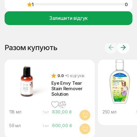
1
0
Залишити відгук
Разом купують
0.0
0 відгуків
Eye Envy Tear
Stain Remover
Solution
118 мл
830,00 ₴
250 мл
1 шт
59 мл
600,00 ₴
1 шт