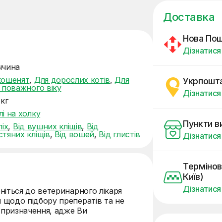
Доставка
Нова По
Дізнатися
ччина
кошенят
,
Для дорослих котів
,
Для
Укрпошт
в поважного віку
Дізнатися
 кг
і на холку
Пункти в
ліх
,
Від вушних кліщів
,
Від
стяних кліщів
,
Від вошей
,
Від глистів
Дізнатися
Термінов
Київ)
Дізнатися
ніться до ветеринарного лікаря
 щодо підбору преператів та не
з призначення, адже Ви