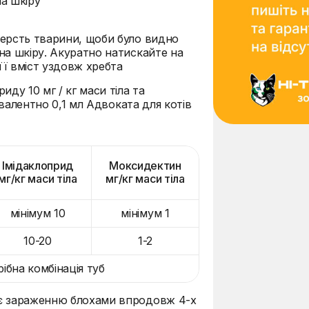
на шкіру
шерсть тварини, щоби було видно
на шкіру. Акуратно натискайте на
її вміст уздовж хребта
ду 10 мг / кг маси тіла та
івалентно 0,1 мл Адвоката для котів
Імідаклоприд
Моксидектин
мг/кг маси тіла
мг/кг маси тіла
мінімум 10
мінімум 1
10-20
1-2
ібна комбінація туб
ає зараженню блохами впродовж 4-х