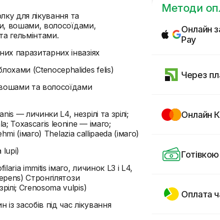
Методи оп
лку для лікування та
ми, вошами, волосоїдами,
Онлайн з
а гельмінтами.
Pay
них паразитарних інвазіях
охами (Ctenocephalides felis)
Через пл
 вошами та волосоїдами
is — личинки L4, незрілі та зрілі;
Онлайн К
a; Toxascaris leonine — імаго;
ehmi (імаго) Thelazia callipaeda (імаго)
lupi)
Готівкою
laria immitis імаго, личинок L3 і L4,
 repens) Стронгілятози
рілі; Сrenosoma vulpis)
Оплата 
із засобів під час лікування