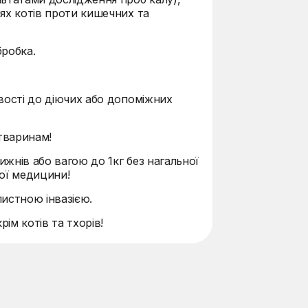
ях котів проти кишечних та
бробка.
вості до діючих або допоміжних
тваринам!
жнів або вагою до 1кг без нагальної
ної медицини!
истною інвазією.
ім котів та тхорів!