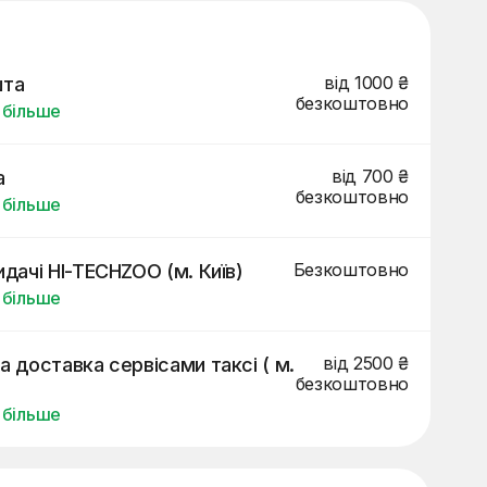
від 1000 ₴
шта
безкоштовно
 більше
від 700 ₴
а
безкоштовно
 більше
Безкоштовно
идачі HI-TECHZOO (м. Київ)
 більше
від 2500 ₴
а доставка сервісами таксі ( м.
безкоштовно
 більше