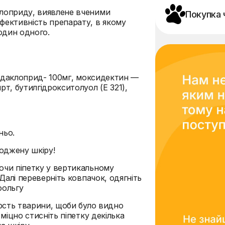
клоприду, виявлене вченими
Покупка 
фективність препарату, в якому
один одного.
мідаклоприд- 100мг, моксидектин —
т, бутилгідрокситолуол (Е 321),
ньо.
оджену шкіру!
ючи піпетку у вертикальному
 Далі переверніть ковпачок, одягніть
фольгу
ерсть тварини, щоби було видно
 міцно стисніть піпетку декілька