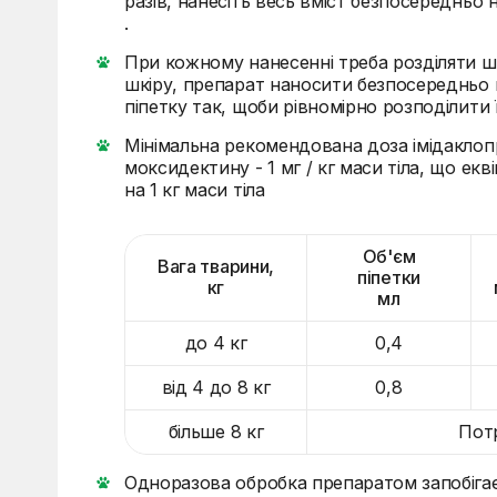
разів, нанесіть весь вміст безпосередньо 
.
При кожному нанесенні треба розділяти 
шкіру, препарат наносити безпосередньо 
піпетку так, щоби рівномірно розподілити 
Мінімальна рекомендована доза імідаклопри
моксидектину - 1 мг / кг маси тіла, що екв
на 1 кг маси тіла
Об'єм
Вага тварини,
піпетки
кг
мл
до 4 кг
0,4
від 4 до 8 кг
0,8
більше 8 кг
Потр
Одноразова обробка препаратом запобіг