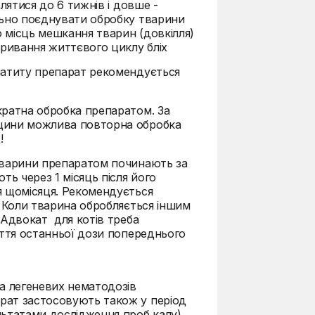
влятися до 6 тижнів і довше -
льно поєднувати обробку тварини
 місць мешкання тварин (довкілля)
ривання життєвого циклу бліх
матиту препарат рекомендується
кратна обробка препаратом. За
ицини можлива повторна обробка
!
тварини препаратом починають за
ть через 1 місяць після його
я щомісяця. Рекомендується
. Коли тварина обробляється іншим
 Адвокат для котів треба
яття останньої дози попереднього
та легеневих нематодозів
рат застосовують також у період
льтатами дослідження проб калу),