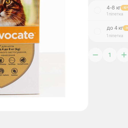
4-8 кг
-15
1 піпетка
до 4 кг
-
1 піпетка