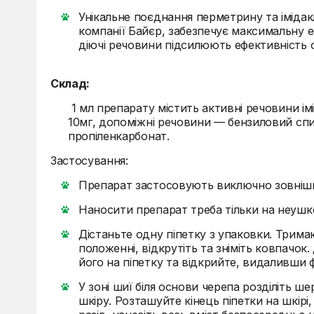
Унікальне поєднання перметрину та іміда
компанії Байєр, забезпечує максимальну е
діючі речовини підсилюють ефективність 
Склад:
1 мл препарату містить активні речовини і
10мг, допоміжні речовини — бензиловий спир
пропіленкарбонат.
Застосування:
Препарат застосовують виключно зовніш
Наносити препарат треба тільки на неушк
Дістаньте одну піпетку з упаковки. Трима
положенні, відкрутіть та зніміть ковпачок.
його на піпетку та відкрийте, видаливши 
У зоні шиї біля основи черепа розділіть ш
шкіру. Розташуйте кінець піпетки на шкірі,