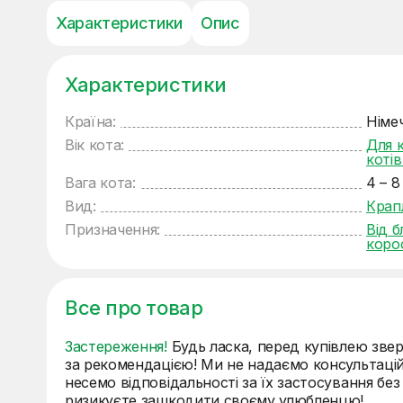
Характеристики
Опис
Характеристики
Країна:
Німе
Вік кота:
Для 
коті
Вага кота:
4 – 8
Вид:
Крапл
Призначення:
Від б
коро
Все про товар
Застереження!
Будь ласка, перед купівлею звер
за рекомендацією! Ми не надаємо консультацій
несемо відповідальності за їх застосування бе
ризикуєте зашкодити своєму улюбленцю!