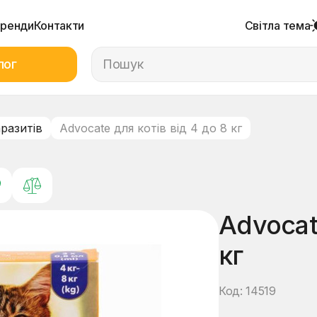
Бренди
Контакти
Світла тема
лог
аразитів
Advocate для котів від 4 до 8 кг
Advocat
кг
Код: 14519