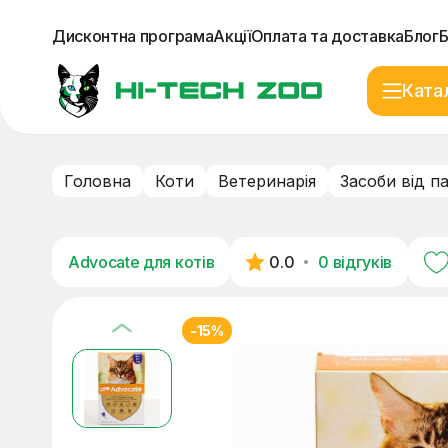
Дисконтна програма
Акції
Оплата та доставка
Блог
Ката
Головна
Коти
Ветеринарія
Засоби від п
Advocate для котів
0.0
0 відгуків
-15%