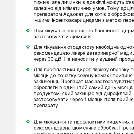
тижнів, але личинки в довкіллі можуть з’я
залежно від кліматичних умов. Тому доці
препаратом Адвокат для котів з обробкою
іншими інсектоакарицидами з метою пере
При лікуванні алергічного блошиного дер
застосовувати щомісяця
Для лікування отодектозу необхідна одно
рекомендацією лікаря ветеринарної мед
через 30 діб. Не наносити у вушний прохід
Для профілактики дирофіляріозу обробку 
місяць до початку сезону комах і припиняю
закінчення. Препарат має застосовуватис
обробляти в один і той самий день місяця
продуктом, який захищає від дирофілярій,
застосовувати через 1 місяць після прийн
препарату
Для лікування та профілактики кишечних 
рекомендована щомісячна обробка. Препа
профілактичного карантинування (за резу