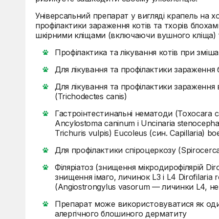
Універсальний препарат у вигляді крапель на хо
профілактики зараження котів та тхорів блоха
шкірними кліщами (включаючи вушного кліща) т
Профілактика та лікування котів при зміша
Для лікування та профілактики зараження бл
Для лікування та профілактики зараження
(Trichodectes canis)
Гастроінтестинальні нематоди (Toxocara can
Ancylostoma caninum і Uncinaria stenocephal
Trichuris vulpis) Eucoleus (син. Capillaria) bo
Для профілактики спіроцеркозу (Spirocerca 
Філяріатоз (знищення мікродирофілярій Dirofi
знищення імаго, личинок L3 і L4 Dirofilaria
(Angiostrongylus vasorum — личинки L4, нез
Препарат може використовуватися як один 
алергічного блошиного дерматиту